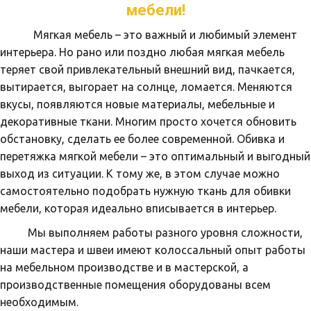
мебели!
            Мягкая мебель – это важный и любимый элемент 
интерьера. Но рано или поздно любая мягкая мебель 
Ремонт и
теряет свой привлекательный внешний вид, пачкается, 
реставрация
вытирается, выгорает на солнце, ломается. Меняются 
вкусы, появляются новые материалы, мебельные и 
мебели
декоративные ткани. Многим просто хочется обновить 
обстановку, сделать ее более современной. Обивка и 
Ремонт способен вернуть
перетяжка мягкой мебели – это оптимальный и выгодный 
прекрасный и эстетичный
выход из ситуации. К тому же, в этом случае можно 
внешний вид мебели.
самостоятельно подобрать нужную ткань для обивки 
мебели, которая идеально вписывается в интерьер.
ЗАКАЗАТЬ
          Мы выполняем работы разного уровня сложности, 
наши мастера и швеи имеют колоссальный опыт работы 
на мебельном производстве и в мастерской, а 
производственные помещения оборудованы всем 
необходимым.