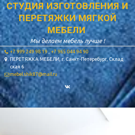
СТУДИЯ ИЗГОТОВЛЕНИЯ И
ПЕРЕТЯЖКИ МЯГКОЙ
МЕБЕЛИ­
Мы делаем мебель лучше !
+7 999 249 98 19
,
+7 965 044 94 90
ПЕРЕТЯЖКА МЕБЕЛИ
,
г. Санкт-Петеребург
,
Склад
ская 6
mebel.shik87@mail.ru