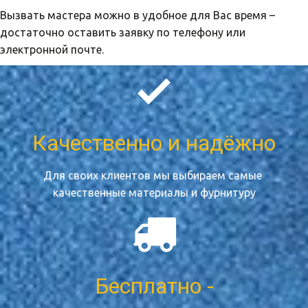
Вызвать мастера можно в удобное для Вас время – 
достаточно оставить заявку по телефону или 
электронной почте.
Мебель под заказ
Качественно и надёжно
от Александра Резчикова
Для своих клиентов мы выбираем самые 
Изготовим любую.
качественные материалы и фурнитуру
Индивидульно для Вас .
ЗАКАЗАТЬ
Бесплатно -